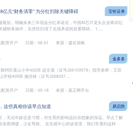
78亿元“财务清零” 为分红扫除关键障碍
宝钜证券
报规划，明确未来三年现金分红承诺后，中国AI芯片龙头企业寒武纪
一项关键财务操作，实质性扫清了兑现承诺的首要障碍。 1....
盘配资开户
日期：06-01
来源：盛谷策略
沪深300
4651.31
24%
-6.85
-0.15%
伴
金多多
鄞州区堇山小学402班 赵文溪（证号J26103579）指导老师：王琼
校405班 施浩林（证号J268037....
盘配资开户
日期：05-18
来源：嘉正网平台
”，这些真相你该早点知道
易启胜
区，无论年龄还是习惯，对生育的影响远比你想象的深远。早点了解
你未雨绸缪，少走弯路。 在生殖中心的诊室里，我们常遇到这样