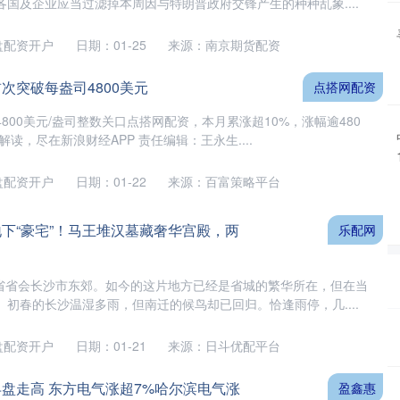
国及企业应当过滤掉本周因与特朗普政府交锋产生的种种乱象....
盘配资开户
日期：01-25
来源：南京期货配资
次突破每盎司4800美元
点搭网配资
800美元/盎司整数关口点搭网配资，本月累涨超10%，涨幅逾480
读，尽在新浪财经APP 责任编辑：王永生....
盘配资开户
日期：01-22
来源：百富策略平台
地下“豪宅”！马王堆汉墓藏奢华宫殿，两
乐配网
湖南省省会长沙市东郊。如今的这片地方已经是省城的繁华所在，但在当
初春的长沙温湿多雨，但南迁的候鸟却已回归。恰逢雨停，几....
盘配资开户
日期：01-21
来源：日斗优配平台
早盘走高 东方电气涨超7%哈尔滨电气涨
盈鑫惠