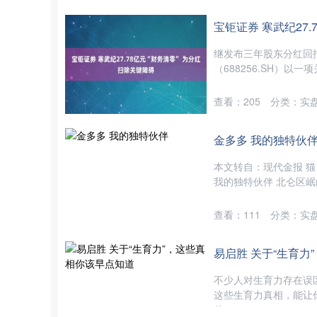
宝钜证券 寒武纪27.
继发布三年股东分红回
（688256.SH）以
查看：
205
分类：
实
深证成指
14110.12
2
0.57%
-34.08
-0.
金多多 我的独特伙
本文转自：现代金报 猫 
我的独特伙伴 北仑区岷山学
查看：
111
分类：
实
易启胜 关于“生育力
不少人对生育力存在误
这些生育力真相，能让
的....