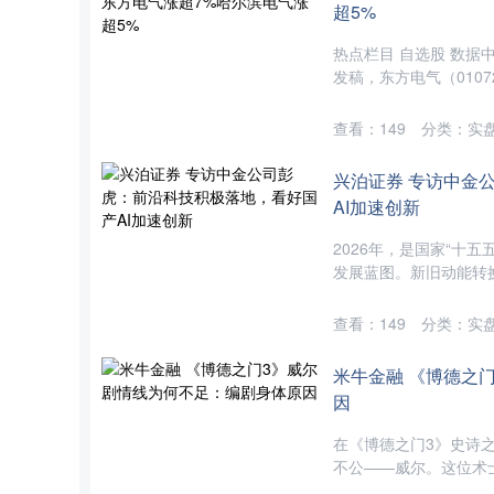
超5%
热点栏目 自选股 数据
发稿，东方电气（01072
查看：
149
分类：
实
兴泊证券 专访中金
AI加速创新
2026年，是国家“十
发展蓝图。新旧动能转换
查看：
149
分类：
实
米牛金融 《博德之
因
在《博德之门3》史诗
不公——威尔。这位术士