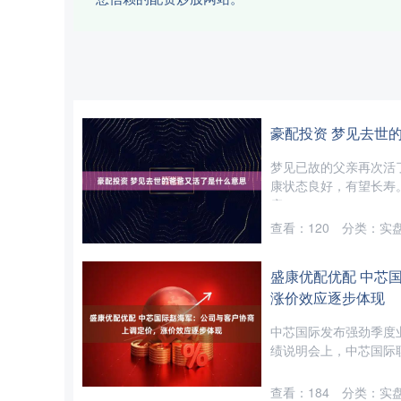
豪配投资 梦见去世
梦见已故的父亲再次活
康状态良好，有望长寿
康，....
查看：
120
分类：
实
盛康优配优配 中芯
涨价效应逐步体现
中芯国际发布强劲季度
绩说明会上，中芯国际联合
查看：
184
分类：
实