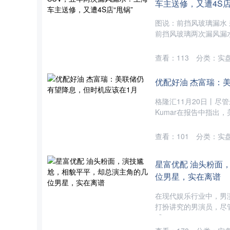
车主送修，又遭4S店
图说：前挡风玻璃漏水 
前挡风玻璃两次漏风漏水
查看：
113
分类：
实
优配好油 杰富瑞：
格隆汇11月20日丨尽
Kumar在报告中指出，
查看：
101
分类：
实
星富优配 油头粉面
位男星，实在离谱
在现代娱乐行业中，男
打扮讲究的男演员，尽
感....