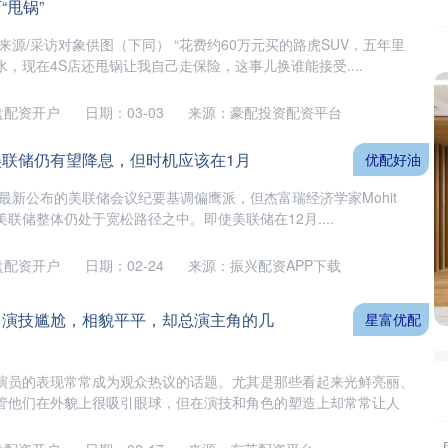
“甩锅”
来源/采访对象供图（下同） “花费约60万元买的路虎SUV，五年里
，现在4S店还甩锅让我自己走保险，这事儿换谁能接受....
盘配资开户
日期：03-03
来源：豪配投资配资平台
美联储仍有望降息，但时机应该在1月
优配好油
管最新公布的美联储会议纪要基调偏鹰派，但杰富瑞经济学家Mohit
美联储整体仍处于宽松路径之中。即使美联储在12月....
盘配资开户
日期：02-24
来源：振兴配资APP下载
，演技尴尬，相貌平平，却总演主角的几
星富优配
演员的表现常常成为观众热议的话题。尤其是那些看起来光鲜亮丽、
管他们在外貌上很吸引眼球，但在演技和角色的塑造上却常常让人