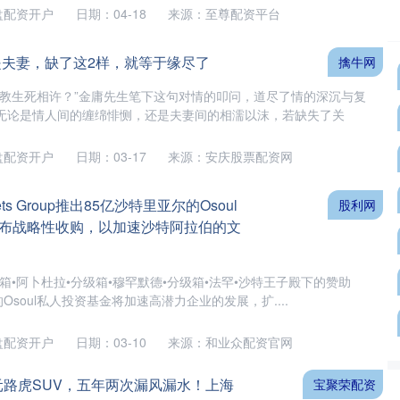
盘配资开户
日期：04-18
来源：至尊配资平台
是夫妻，缺了这2样，就等于缘尽了
擒牛网
直教生死相许？”金庸先生笔下这句对情的叩问，道尽了情的深沉与复
无论是情人间的缠绵悱恻，还是夫妻间的相濡以沫，若缺失了关
盘配资开户
日期：03-17
来源：安庆股票配资网
ssets Group推出85亿沙特里亚尔的Osoul
股利网
布战略性收购，以加速沙特阿拉伯的文
箱•阿卜杜拉•分级箱•穆罕默德•分级箱•法罕•沙特王子殿下的赞助
的Osoul私人投资基金将加速高潜力企业的发展，扩....
盘配资开户
日期：03-10
来源：和业众配资官网
元路虎SUV，五年两次漏风漏水！上海
宝聚荣配资