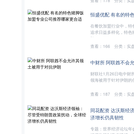
查看：
178
分类：
实
恒盛优配 有名的特
在餐饮加盟行业中，特
追求日益多样化，特色
门....
查看：
166
分类：
实
中财所 阿联酋不会
财联社1月26日电中
领海被用于针对伊朗的任
查看：
187
分类：
实
同花配资 达沃斯经
济增长仍具韧性
专题：世界经济论坛年会