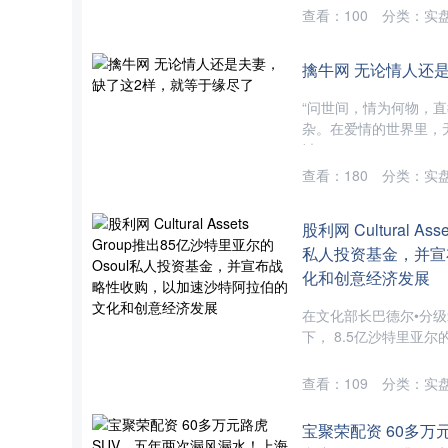
查看：
100
分类：
实
擒牛网 无论情人还
“问世间，情为何物，
杂。在爱情的世界里，
键....
查看：
180
分类：
实
股利网 Cultural A
私人投资基金，并宣
化和创意经济发展
在文化部长巴德尔•分级
下， 8.5亿沙特里亚尔
查看：
109
分类：
实
宝聚荣配资 60多万