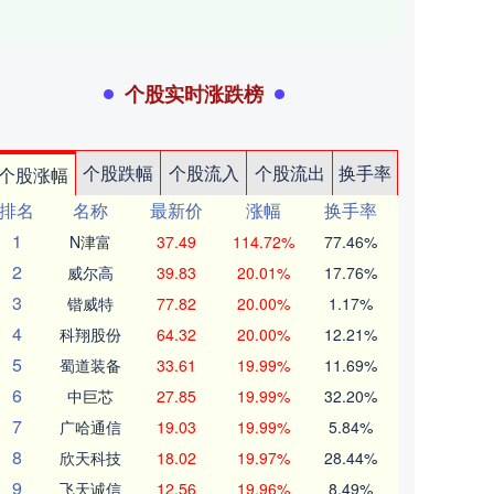
个股实时涨跌榜
个股跌幅
个股流入
个股流出
换手率
个股涨幅
排名
名称
最新价
涨幅
换手率
1
N津富
37.49
114.72%
77.46%
2
威尔高
39.83
20.01%
17.76%
3
锴威特
77.82
20.00%
1.17%
4
科翔股份
64.32
20.00%
12.21%
5
蜀道装备
33.61
19.99%
11.69%
6
中巨芯
27.85
19.99%
32.20%
7
广哈通信
19.03
19.99%
5.84%
8
欣天科技
18.02
19.97%
28.44%
9
飞天诚信
12.56
19.96%
8.49%