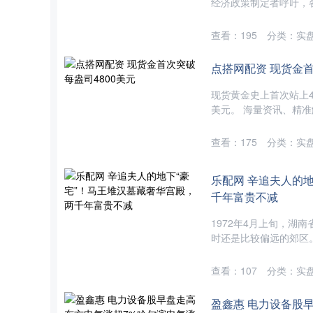
经济政策制定者呼吁，各
查看：
195
分类：
实
点搭网配资 现货金首
现货黄金史上首次站上4
美元。 海量资讯、精准解
查看：
175
分类：
实
乐配网 辛追夫人的
千年富贵不减
1972年4月上旬，
时还是比较偏远的郊区。
查看：
107
分类：
实
盈鑫惠 电力设备股