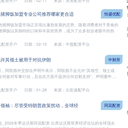
盘配资开户
日期：02-17
来源：东英配资平台
色猪脚饭加盟专业公司推荐哪家更合适
恒盛优配
色猪脚饭加盟市场正呈现出蓬勃发展的态势。随着消费者对于美食的
猪脚饭以其独特的口味和丰富的营养，成为了众多创业者眼中的热
盘配资开户
日期：02-10
来源：中股配资平台
允许其领土被用于对抗伊朗
中财所
财所，阿联酋外交部在声明中表示，阿联酋不会允许“其领空、领土或
何敌对军事行动，且在此方面不提供任何后勤支持”。声明重申....
盘配资开户
日期：01-28
来源：出彩速配平台
济领袖：尽管受特朗普政策扰动，全球经
同花配资
_2026冬季达沃斯同花配资 出席达沃斯世界经济论坛的全球顶尖