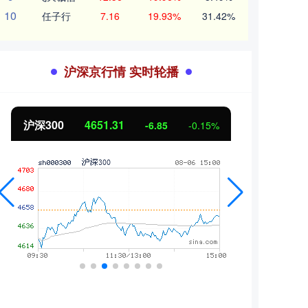
10
任子行
7.16
19.93%
31.42%
沪深京行情 实时轮播
北证50
1122.88
创业
3.42
0.30%