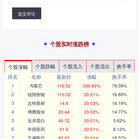
提交评论
个股实时涨跌榜
个股跌幅
个股流入
个股流出
换手率
个股涨幅
排名
名称
最新价
涨幅
换手率
1
N展芯
116.52
396.89%
79.39%
2
锐翔智能
110.02
20.21%
16.80%
3
志特新材
14.8
20.03%
14.18%
4
博腾股份
20.44
20.02%
14.77%
5
近岸蛋白
46.72
20.01%
5.62%
6
毕得医药
61.6
20.01%
6.12%
7
五洲医疗
83.62
20.01%
18.37%