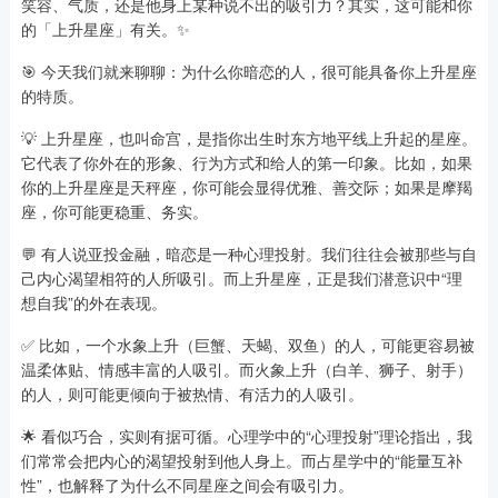
笑容、气质，还是他身上某种说不出的吸引力？其实，这可能和你
的「上升星座」有关。✨
🎯 今天我们就来聊聊：为什么你暗恋的人，很可能具备你上升星座
的特质。
💡 上升星座，也叫命宫，是指你出生时东方地平线上升起的星座。
它代表了你外在的形象、行为方式和给人的第一印象。比如，如果
你的上升星座是天秤座，你可能会显得优雅、善交际；如果是摩羯
座，你可能更稳重、务实。
💬 有人说亚投金融，暗恋是一种心理投射。我们往往会被那些与自
己内心渴望相符的人所吸引。而上升星座，正是我们潜意识中“理
想自我”的外在表现。
✅ 比如，一个水象上升（巨蟹、天蝎、双鱼）的人，可能更容易被
温柔体贴、情感丰富的人吸引。而火象上升（白羊、狮子、射手）
的人，则可能更倾向于被热情、有活力的人吸引。
🌟 看似巧合，实则有据可循。心理学中的“心理投射”理论指出，我
们常常会把内心的渴望投射到他人身上。而占星学中的“能量互补
性”，也解释了为什么不同星座之间会有吸引力。