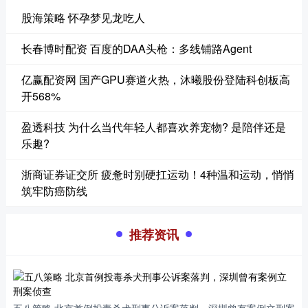
股海策略 怀孕梦见龙吃人
长春博时配资 百度的DAA头枪：多线铺路Agent
亿赢配资网 国产GPU赛道火热，沐曦股份登陆科创板高
开568%
盈透科技 为什么当代年轻人都喜欢养宠物? 是陪伴还是
乐趣?
浙商证券证交所 疲惫时别硬扛运动！4种温和运动，悄悄
筑牢防癌防线
推荐资讯
五八策略 北京首例投毒杀犬刑事公诉案落判，深圳曾有案例立刑案