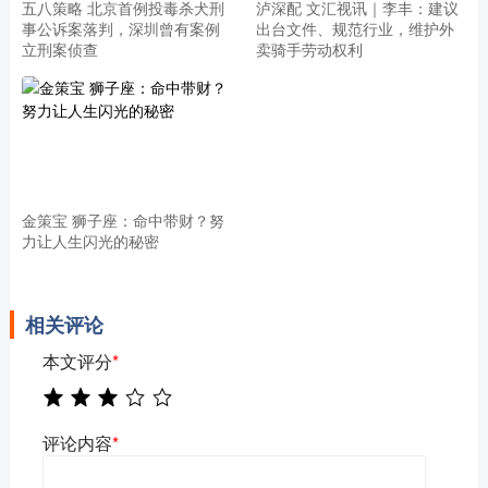
五八策略 北京首例投毒杀犬刑
泸深配 文汇视讯｜李丰：建议
事公诉案落判，深圳曾有案例
出台文件、规范行业，维护外
立刑案侦查
卖骑手劳动权利
金策宝 狮子座：命中带财？努
力让人生闪光的秘密
相关评论
本文评分
*
评论内容
*