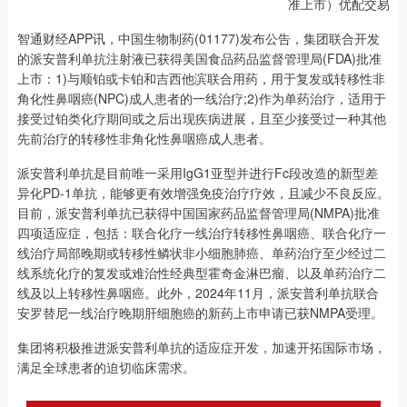
准上市）优配交易
智通财经APP讯，中国生物制药(01177)发布公告，集团联合开发
的派安普利单抗注射液已获得美国食品药品监督管理局(FDA)批准
上市：1)与顺铂或卡铂和吉西他滨联合用药，用于复发或转移性非
角化性鼻咽癌(NPC)成人患者的一线治疗;2)作为单药治疗，适用于
接受过铂类化疗期间或之后出现疾病进展，且至少接受过一种其他
先前治疗的转移性非角化性鼻咽癌成人患者。
派安普利单抗是目前唯一采用IgG1亚型并进行Fc段改造的新型差
异化PD-1单抗，能够更有效增强免疫治疗疗效，且减少不良反应。
目前，派安普利单抗已获得中国国家药品监督管理局(NMPA)批准
四项适应症，包括：联合化疗一线治疗转移性鼻咽癌、联合化疗一
线治疗局部晚期或转移性鳞状非小细胞肺癌、单药治疗至少经过二
线系统化疗的复发或难治性经典型霍奇金淋巴瘤、以及单药治疗二
线及以上转移性鼻咽癌。此外，2024年11月，派安普利单抗联合
安罗替尼一线治疗晚期肝细胞癌的新药上市申请已获NMPA受理。
集团将积极推进派安普利单抗的适应症开发，加速开拓国际市场，
满足全球患者的迫切临床需求。