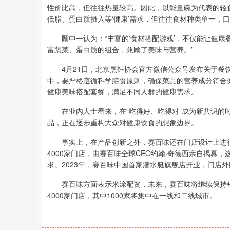
性价比高，但往往热量较高。因此，以能量碗为代表的轻
低脂、蛋白质摄入等‘健康’需求，但往往食材种类单一，
深证成指
14311.01
68
1.02%
200.89
1.
顾中一认为：“丰富的‘食材搭配游戏’，不仅能让健康
富蔬菜、蛋白质的组合，兼顾了美味与营养。”
4月21日，北京烹饪协会官方微信公众号发布关于餐饮
中，要严格遵循科学膳食原则，确保菜品的营养成分符合
健康美味搭配套餐，满足不同人群的健康需求。
在业内人士看来，在“吃得好、吃得对”成为新共识的时
品，正在逐步重构大众对健康饮食的想象边界。
事实上，在产品创新之外，赛百味还在门店设计上进行多
4000家门店，由赛百味全球CEO约翰·奇德西亲自揭
求。2023年，赛百味中国首家潜水艇旗舰店开业，门店
赛百味方面表示米涂配资，未来，赛百味将继续保持每年新
4000家门店，其中1000家将集中在一线和二线城市。