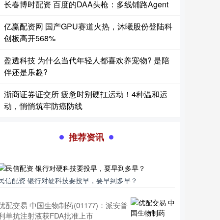
长春博时配资 百度的DAA头枪：多线铺路Agent
亿赢配资网 国产GPU赛道火热，沐曦股份登陆科
创板高开568%
盈透科技 为什么当代年轻人都喜欢养宠物? 是陪
伴还是乐趣?
浙商证券证交所 疲惫时别硬扛运动！4种温和运
动，悄悄筑牢防癌防线
推荐资讯
民信配资 银行对硬科技要投早，要早到多早？
优配交易 中国生物制药(01177)：派安普
利单抗注射液获FDA批准上市