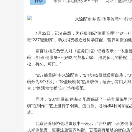
行动
来源：邦尼配资APP下载
网站：盛康优
4月22日，记者获悉，为积极响应“体重管理年”这一行动
款“237能量碗”，助力消费者通过科学搭配、营养均衡的
赛百味相关负责人对《证券日报》记者表示：“‘体重管理
碗’，打破‘健康餐=不好吃’的刻板印象，用更多元的搭
松、持久、可口。”
“237能量碗”中米涂配资，“2”代表2份优质蛋白质，“
碗分为3个系列：“轻盈晚晚餐”热量较低，适合小胃口人
合；“焕活动动餐”主打均衡搭配。
同时，“237能量碗”的基础配置保证了一碗能量碗里含
碗”在制作工艺上进行了创新。蛋白质、谷物和4种可加
式。
北京营养师协会理事顾中一表示：“合格的‘上班族健康
夫米涂配资，更要注重营养均衡。它需要有足够的蛋白质