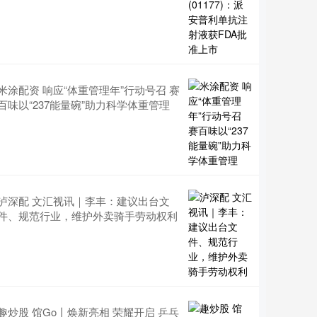
米涂配资 响应“体重管理年”行动号召 赛
百味以“237能量碗”助力科学体重管理
泸深配 文汇视讯｜李丰：建议出台文
件、规范行业，维护外卖骑手劳动权利
趣炒股 馆Go丨焕新亮相 荣耀开启 乒乓