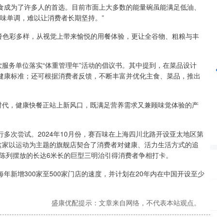
食成为了许多人的首选。目前市面上大多数的能量碗虽能满足低油、
口味单调，难以让消费者长期坚持。”
沪深300
4694.44
42%
43.13
0.93%
餐色彩多样，从视觉上带来愉悦的用餐体验，更让全谷物、粗粮与丰
服务单位落实“体重管理年”活动的倡议书。其中提到，在菜品设计
健康标准；还可根据消费者反馈，不断丰富并优化主食、菜品，推出
代，健康快餐正站上新风口，既满足营养需求又兼顾味觉体验的产
次尝试。2024年10月份，赛百味在上海四川北路开设亚太地区第
幕，这家以运动为主题的旗舰店契合了消费者对健康、活力生活方式的追
外陈列摆放的长达6米长的巨型三明治引得消费者争相打卡。
增300家至500家门店的速度，并计划在20年内在中国开设至少
盛康优配提示：文章来自网络，不代表本站观点。