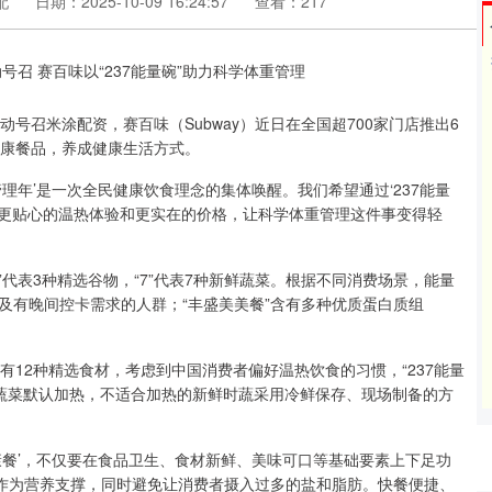
配
日期：2025-10-09 16:24:57
查看：217
号召米涂配资，赛百味（Subway）近日在全国超700家门店推出6
健康餐品，养成健康生活方式。
年’是一次全民健康饮食理念的集体唤醒。我们希望通过‘237能量
配、更贴心的温热体验和更实在的价格，让科学体重管理这件事变得轻
3”代表3种精选谷物，“7”代表7种新鲜蔬菜。根据不同消费场景，能量
群及有晚间控卡需求的人群；“丰盛美美餐”含有多种优质蛋白质组
有12种精选食材，考虑到中国消费者偏好温热饮食的习惯，“237能量
热蔬菜默认加热，不适合加热的新鲜时蔬采用冷鲜保存、现场制备的方
餐’，不仅要在食品卫生、食材新鲜、美味可口等基础要素上下足功
作为营养支撑，同时避免让消费者摄入过多的盐和脂肪。快餐便捷、