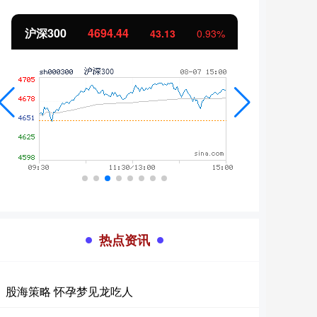
北证50
1134.24
创业
11.37
1.01%
热点资讯
股海策略 怀孕梦见龙吃人